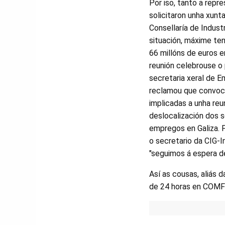
Por iso, tanto a repr
solicitaron unha xunt
Consellaría de Indust
situación, máxime ten
66 millóns de euros 
reunión celebrouse o
secretaria xeral de E
reclamou que convoca
implicadas a unha reun
deslocalización dos s
empregos en Galiza. P
o secretario da CIG-I
"seguimos á espera d
Así as cousas, aliás 
de 24 horas en COMFI