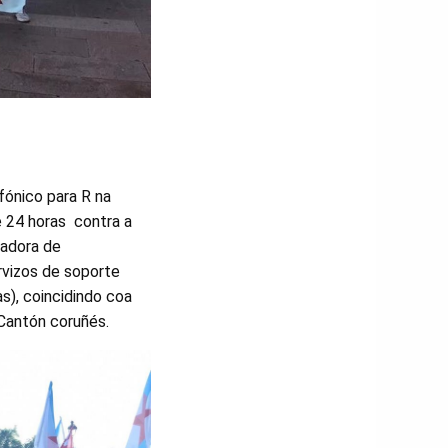
fónico para R na
e 24 horas contra a
radora de
rvizos de soporte
s), coincidindo coa
 Cantón coruñés.