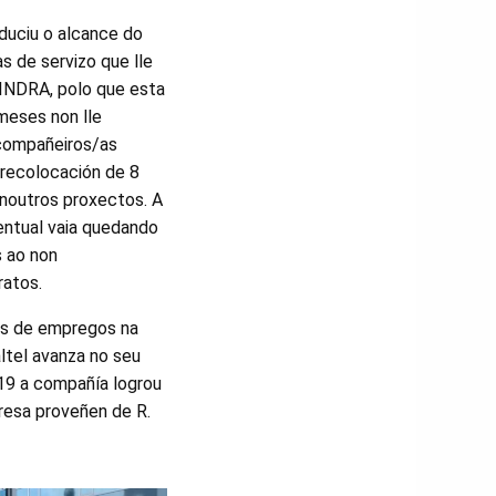
duciu o alcance do
s de servizo que lle
 INDRA, polo que esta
meses non lle
 compañeiros/as
 recolocación de 8
 noutros proxectos. A
ventual vaia quedando
s ao non
ratos.
os de empregos na
ltel avanza no seu
019 a compañía logrou
gresa proveñen de R.