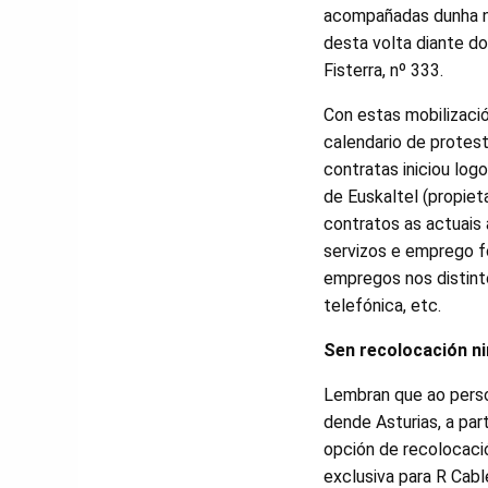
acompañadas dunha n
desta volta diante do
Fisterra, nº 333.
Con estas mobilizaci
calendario de protes
contratas iniciou log
de Euskaltel (propieta
contratos as actuais a
servizos e emprego fó
empregos nos distin
telefónica, etc.
Sen recolocación n
Lembran que ao perso
dende Asturias, a par
opción de recolocaci
exclusiva para R Cabl