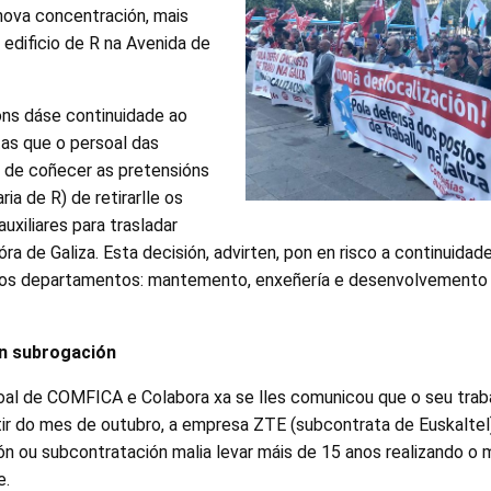
ova concentración, mais
 edificio de R na Avenida de
óns dáse continuidade ao
tas que o persoal das
o de coñecer as pretensións
ria de R) de retirarlle os
uxiliares para trasladar
ra de Galiza. Esta decisión, advirten, pon en risco a continuidad
tos departamentos: mantemento, enxeñería e desenvolvemento 
in subrogación
al de COMFICA e Colabora xa se lles comunicou que o seu traba
tir do mes de outubro, a empresa ZTE (subcontrata de Euskaltel)
ón ou subcontratación malia levar máis de 15 anos realizando o
e.