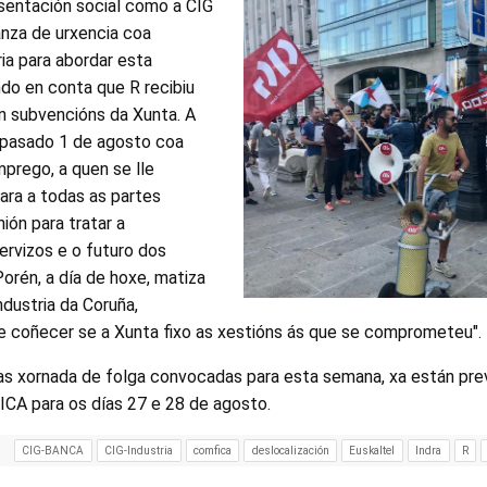
esentación social como a CIG
anza de urxencia coa
ria para abordar esta
do en conta que R recibiu
en subvencións da Xunta. A
 pasado 1 de agosto coa
mprego, a quen se lle
ra a todas as partes
ión para tratar a
ervizos e o futuro dos
orén, a día de hoxe, matiza
ndustria da Coruña,
e coñecer se a Xunta fixo as xestións ás que se comprometeu".
das xornada de folga convocadas para esta semana, xa están pre
CA para os días 27 e 28 de agosto.
CIG-BANCA
CIG-Industria
comfica
deslocalización
Euskaltel
Indra
R