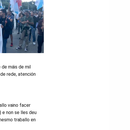
e de máis de mil
de rede, atención
llo vaino facer
 e non se lles deu
 mesmo traballo en