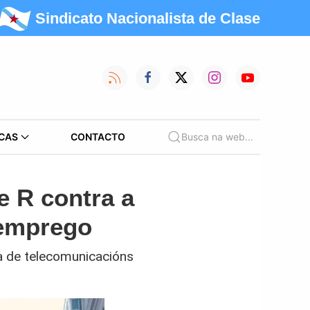
Sindicato Nacionalista de Clase
CAS
CONTACTO
Busca na web...
e R contra a
 emprego
a de telecomunicacións