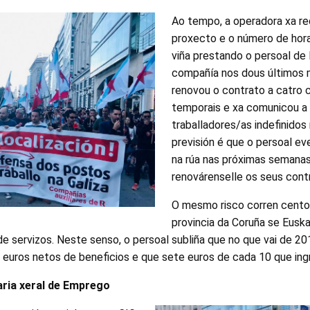
Ao tempo, a operadora xa re
proxecto e o número de hora
viña prestando o persoal de
compañía nos dous últimos 
renovou o contrato a catro
temporais e xa comunicou a
traballadores/as indefinidos
previsión é que o persoal e
na rúa nas próximas semana
renovárenselle os seus cont
O mesmo risco corren cent
provincia da Coruña se Euska
e servizos. Neste senso, o persoal subliña que no que vai de 2
e euros netos de beneficios e que sete euros de cada 10 que in
aria xeral de Emprego