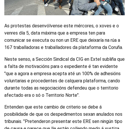
As protestas desenvólvense este mércores, o xoves e o
venres día 5, data máxima que a empresa ten para
comunicar se executa ou non un ERE que deixaría na rúa a
167 traballadoras e traballadores da plataforma da Coruña.
Neste senso, a Sección Sindical da CIG en Extel subliña que
a falta de motivacións para o expediente é tan evidente
"que a agora a empresa acepta até un 100% de adhesións
voluntarias e procedentes de calquera plataforma, cando
durante todas as negociacións defendeu que o territorio
afectado era o só o Territorio Norte".
Entenden que este cambio de criterio se debe á
posibilidade de que os despedimentos sexan anulados nos
tribunais. "Pretenderon presentar este ERE sen ningún tipo
de causa e parece que lle están collendo medo á xustiza.