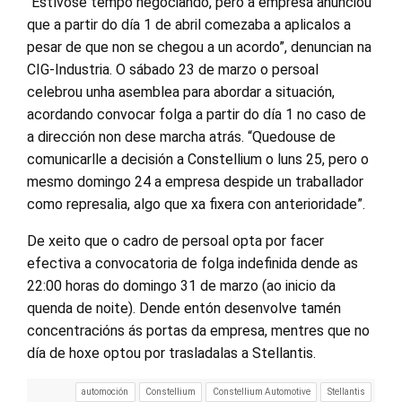
“Estívose tempo negociando, pero a empresa anunciou
que a partir do día 1 de abril comezaba a aplicalos a
pesar de que non se chegou a un acordo”, denuncian na
CIG-Industria. O sábado 23 de marzo o persoal
celebrou unha asemblea para abordar a situación,
acordando convocar folga a partir do día 1 no caso de
a dirección non dese marcha atrás. “Quedouse de
comunicarlle a decisión a Constellium o luns 25, pero o
mesmo domingo 24 a empresa despide un traballador
como represalia, algo que xa fixera con anterioridade”.
De xeito que o cadro de persoal opta por facer
efectiva a convocatoria de folga indefinida dende as
22:00 horas do domingo 31 de marzo (ao inicio da
quenda de noite). Dende entón desenvolve tamén
concentracións ás portas da empresa, mentres que no
día de hoxe optou por trasladalas a Stellantis.
automoción
Constellium
Constellium Automotive
Stellantis