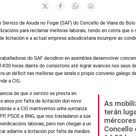
o Servizo de Axuda no Fogar (SAF) do Concello de Viana do Bolo 
izacións para reclamar melloras laborais, tendo en conta que o 
 de licitación e a actual empresa adxudicataria incumpre as condi
traballadoras do SAF decidiron en asemblea desenvolver concen
4:00 horas diante do consistorio até lograr avances nos seus der
ra un déficit nas melloras que sinala o propio convenio galego d
nde a CIG.
ncia de que o servizo se presta en
es anos por falta de licitación dun novo
As mobili
ladoras e a CIG mantivemos unha xuntanza
terán lug
PP, PSOE e BNG, que nos trasladaron a súa
mércores
vindicacións laborais, pero non chegan a un
Concello 
ar adiante a licitación por falta de medios