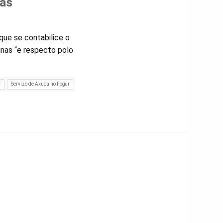
ras
que se contabilice o
nas “e respecto polo
F
Servizo de Axuda no Fogar