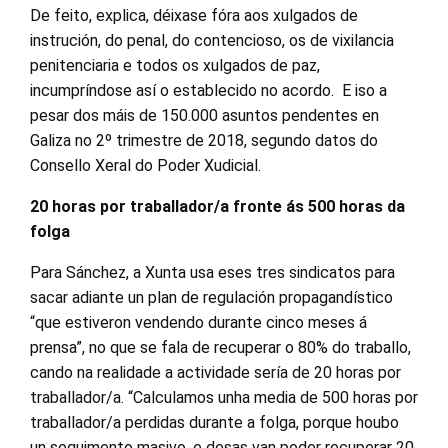
De feito, explica, déixase fóra aos xulgados de
instrución, do penal, do contencioso, os de vixilancia
penitenciaria e todos os xulgados de paz,
incumpríndose así o establecido no acordo. E iso a
pesar dos máis de 150.000 asuntos pendentes en
Galiza no 2º trimestre de 2018, segundo datos do
Consello Xeral do Poder Xudicial.
20 horas por traballador/a fronte ás 500 horas da
folga
Para Sánchez, a Xunta usa eses tres sindicatos para
sacar adiante un plan de regulación propagandístico
“que estiveron vendendo durante cinco meses á
prensa”, no que se fala de recuperar o 80% do traballo,
cando na realidade a actividade sería de 20 horas por
traballador/a. “Calculamos unha media de 500 horas por
traballador/a perdidas durante a folga, porque houbo
un seguimento masivo, e desas van poder recuperar 20