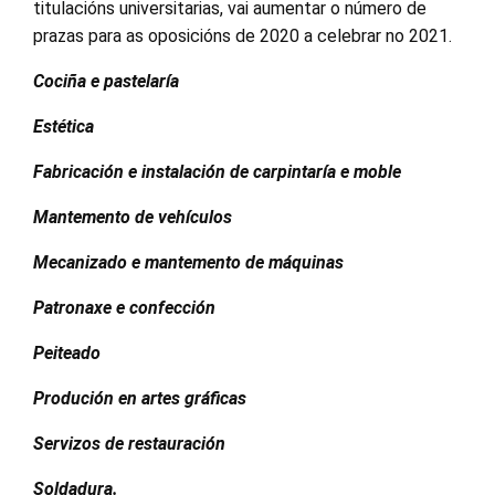
titulacións universitarias, vai aumentar o número de
prazas para as oposicións de 2020 a celebrar no 2021.
Coci
ñ
a e pastelaría
Est
é
tica
Fabricación e instalación de carpintar
í
a e moble
Mantemento de veh
í
culos
Mecanizado e mantemento de máquinas
Patronaxe e confecci
ó
n
Peiteado
Produción en artes gr
áficas
Servizos de restauració
n
Soldadura.