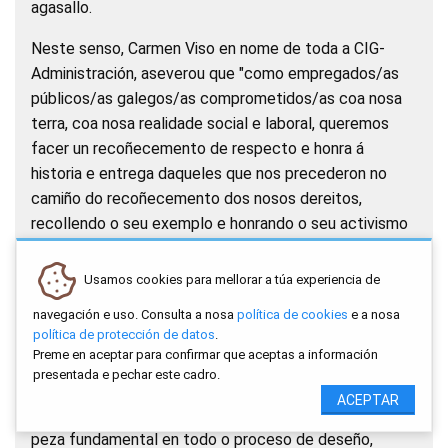
agasallo.
Neste senso, Carmen Viso en nome de toda a CIG-
Administración, aseverou que "como empregados/as
públicos/as galegos/as comprometidos/as coa nosa
terra, coa nosa realidade social e laboral, queremos
facer un recoñecemento de respecto e honra á
historia e entrega daqueles que nos precederon no
camiño do recoñecemento dos nosos dereitos,
recollendo o seu exemplo e honrando o seu activismo
e entrega".
Usamos cookies para mellorar a túa experiencia de
Lembrou que Bóveda foi un funcionario reputado que,
con tan só 24 anos, acadou a Xefatura do
navegación e uso. Consulta a nosa
política de cookies
e a nosa
política de protección de datos
.
Departamento de Contabilidade da Delegación
Preme en aceptar para confirmar que aceptas a información
provincial de Facenda en Pontevedra. Ademais,
presentada e pechar este cadro.
colaborou de xeito determinante no estudo e
ACEPTAR
formación da Caixa de Aforros de Pontevedra, e será
peza fundamental en todo o proceso de deseño,