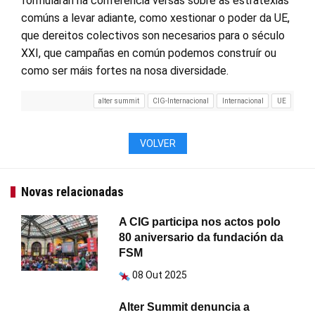
formularán na conferencia versas sobre as estratexias
comúns a levar adiante, como xestionar o poder da UE,
que dereitos colectivos son necesarios para o século
XXI, que campañas en común podemos construír ou
como ser máis fortes na nosa diversidade.
alter summit
CIG-Internacional
Internacional
UE
VOLVER
Novas relacionadas
A CIG participa nos actos polo
80 aniversario da fundación da
FSM
08 Out 2025
Alter Summit denuncia a