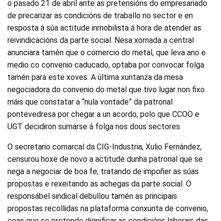
o pasado 21 de abril ante as pretensións do empresariado
de precarizar as condicións de traballo no sector e en
resposta á súa actitude inmobilista á hora de atender as
reivindicacións da parte social. Nesa xornada a central
anunciara tamén que o comercio do metal, que leva ano e
medio co convenio caducado, optaba por convocar folga
tamén para este xoves. A última xuntanza da mesa
negociadora do convenio do metal que tivo lugar non fixo
máis que constatar a “nula vontade” da patronal
pontevedresa por chegar a un acordo, polo que CCOO e
UGT decidiron sumarse á folga nos dous sectores.
O secretario comarcal da CIG-Industria, Xulio Fernández,
censurou hoxe de novo a actitude dunha patronal que se
nega a negociar de boa fe, tratando de impoñer as súas
propostas e rexeitando as achegas da parte social. O
responsábel sindical debullou tamén as principais
propostas recollidas na plataforma conxunta de convenio,
coas que se pretende dignificar as condicións laborais das