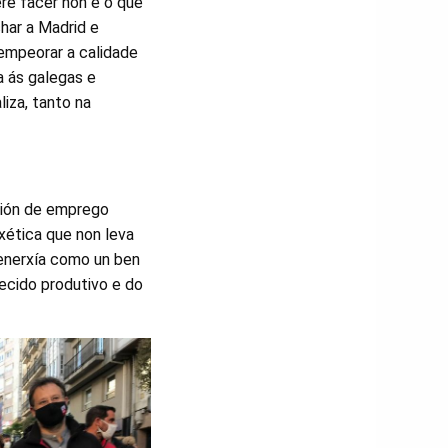
re facer non é o que
har a Madrid e
empeorar a calidade
a ás galegas e
iza, tanto na
ción de emprego
rxética que non leva
 enerxía como un ben
ecido produtivo e do