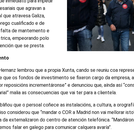
de inmediato para impedir
sariais que agravan a
l que atravesa Galiza,
rego cualificado e de
a falta de mantemento e
ctrica, empeorando polo
tención que se presta.
ento
ernanz lembrou que a propia Xunta, cando se reuniu coa represe
 que os fondos de investimento se fixeron cargo da empresa, a
 reposicións incrementáronse” e denunciou que, aínda así “cons
al” malia as consecuencias que vai ter para a clientela.
liñou que o persoal coñece as instalacións, a cultura, a orograf
r iso considerou que “mandar o COR a Madrid non vai mellorar isto
a da externalizaron do centro de atención telefónica. “Mandáron
mos falar en galego para comunicar calquera avaría”.