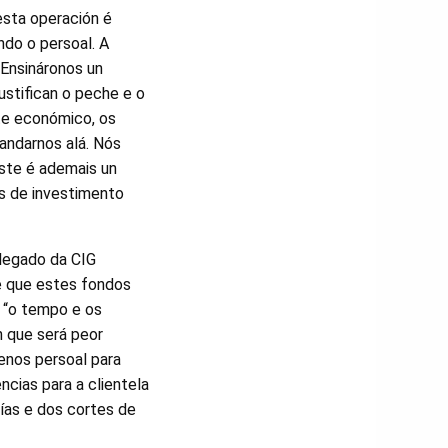
esta operación é
ndo o persoal. A
Ensináronos un
stifican o peche e o
te económico, os
andarnos alá. Nós
ste é ademais un
s de investimento
legado da CIG
e que estes fondos
 “o tempo e os
n que será peor
enos persoal para
ncias para a clientela
ías e dos cortes de