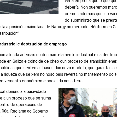
ver á empresa que o que que
debería. Non queremos marc
cremos ademais que iso vai 
do subministro que se prest
ta a posición maioritaria de Naturgy no mercado eléctrico en Gal
tribución”.
dustrial e destrución de emprego
sión afonda ademais no desmantelamento industrial e na destru
dade en Galiza e coincide de cheo cun proceso de transición ene
s públicas que senten as bases dun novo modelo, que garantan a
e a riqueza que se xera no noso país reverta no mantemento do t
olvemento económico e social da nosa terra.
ical denuncia a pasividade
te a un proceso que se suma
entro de operacións de
a Rúa. Reclama ao Goberno