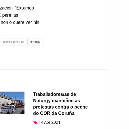
ización. “Estamos
, parellas
non o quere ver, nin
enerxía eléctrica
Naturgy
Traballadores/as de
Naturgy manteñen as
protestas contra o peche
do COR da Coruña
14 Abr 2021