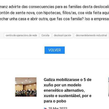
rnanz advirte das consecuencias para as familias desta deslocal
tón de xente nova, con hipotecas, fillos/as, coa vida feita aquí
char unha casa e abrir outra, que fas coa familia? Iso a empresa 
centro de operacións de rede
Coruña
deslocalización
desmantelamento industrial
VOLVER
Galiza mobilizarase o 5 de
xuño por un modelo
enerxético alternativo,
xusto e sustentábel, por e
para o pobo
25 Mai 2022