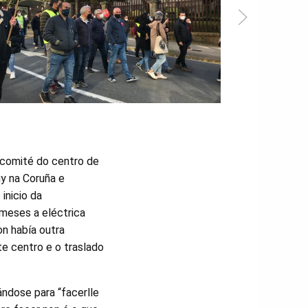
o comité do centro de
y na Coruña e
inicio da
 meses a eléctrica
n había outra
te centro e o traslado
ndose para “facerlle