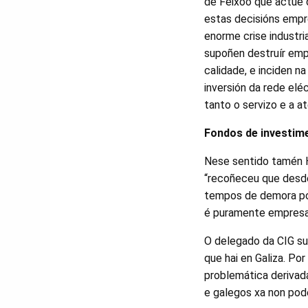
de Feixoo que actúe 
estas decisións empre
enorme crise industria
supoñen destruír emp
calidade, e inciden n
inversión da rede elé
tanto o servizo e a a
Fondos de investim
Nese sentido tamén H
“recoñeceu que desde
tempos de demora por
é puramente empresari
O delegado da CIG sub
que hai en Galiza. Po
problemática derivad
e galegos xa non pode