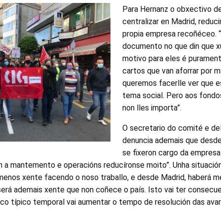
Para Hernanz o obxectivo d
centralizar en Madrid, reduci
propia empresa recoñéceo. “
documento no que din que xu
motivo para eles é puramen
cartos que van aforrar por m
queremos facerlle ver que e
tema social. Pero aos fondo
non lles importa”.
O secretario do comité e de
denuncia ademais que desd
se fixeron cargo da empresa
n a mantemento e operacións reducíronse moito”. Unha situació
menos xente facendo o noso traballo, e desde Madrid, haberá m
será ademais xente que non coñece o país. Isto vai ter consecue
 co típico temporal vai aumentar o tempo de resolución das avar