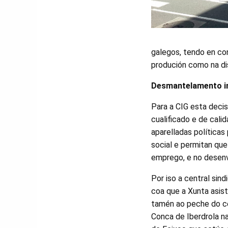
galegos, tendo en con
produción como na dis
Desmantelamento in
Para a CIG esta deci
cualificado e de cali
aparelladas política
social e permitan qu
emprego, e no desenv
Por iso a central sind
coa que a Xunta asis
tamén ao peche do c
Conca de Iberdrola n