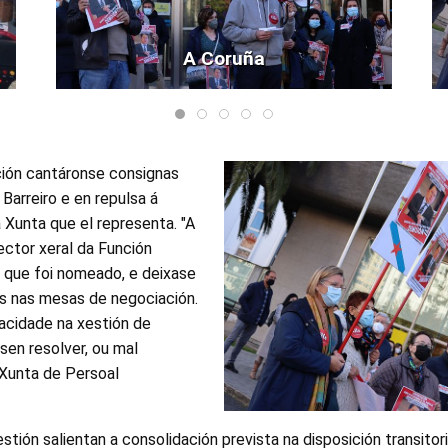
A Coruña
ión cantáronse consignas
 Barreiro e en repulsa á
a Xunta que el representa. "A
ector xeral da Función
e que foi nomeado, e deixase
es nas mesas de negociación.
acidade na xestión de
sen resolver, ou mal
 Xunta de Persoal
stión salientan a consolidación prevista na disposición transito