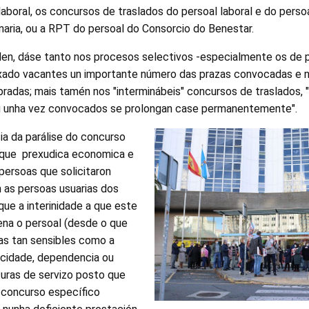
aboral, os concursos de traslados do persoal laboral e do perso
inaria, ou a RPT do persoal do Consorcio do Benestar.
den, dáse tanto nos procesos selectivos -especialmente os de 
xado vacantes un importante número das prazas convocadas e n
radas; mais tamén nos "interminábeis" concursos de traslados, 
u unha vez convocados se prolongan case permanentemente".
a da parálise do concurso
n que prexudica economica e
persoas que solicitaron
n as persoas usuarias dos
que a interinidade a que este
ena o persoal (desde o que
as tan sensibles como a
acidade, dependencia ou
uras de servizo posto que
 concurso específico