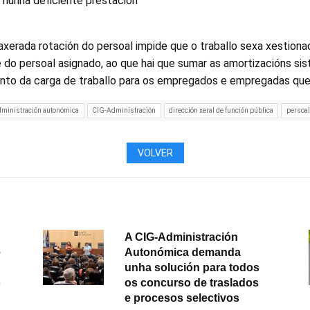
de nunha deficiente prestación
saxerada rotación do persoal impide que o traballo sexa xestion
 do persoal asignado, ao que hai que sumar as amortizacións si
nto da carga de traballo para os empregados e empregadas que
ministración autonómica
CIG-Administración
dirección xeral de función pública
persoal
VOLVER
A CIG-Administración
e
Autonómica demanda
unha solución para todos
o
os concurso de traslados
e procesos selectivos