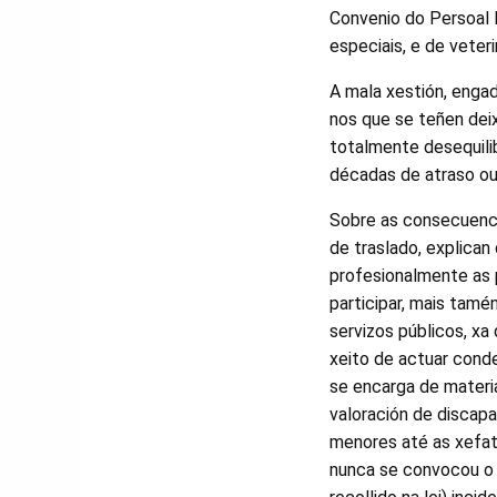
Convenio do Persoal l
especiais, e de veter
A mala xestión, enga
nos que se teñen dei
totalmente desequilib
décadas de atraso o
Sobre as consecuenci
de traslado, explica
profesionalmente as 
participar, mais tamé
servizos públicos, xa 
xeito de actuar cond
se encarga de materi
valoración de discap
menores até as xefat
nunca se convocou o