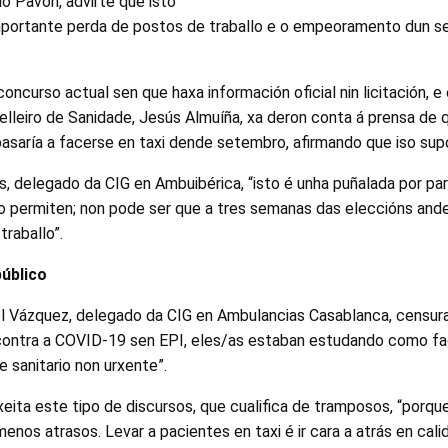
io Pavón, advirte que isto
portante perda de postos de traballo e o empeoramento dun se
ncurso actual sen que haxa información oficial nin licitación, e 
leiro de Sanidade, Jesús Almuíña, xa deron conta á prensa de q
pasaría a facerse en taxi dende setembro, afirmando que iso su
 delegado da CIG en Ambuibérica, “isto é unha puñalada por par
o permiten; non pode ser que a tres semanas das eleccións an
raballo”.
público
el Vázquez, delegado da CIG en Ambulancias Casablanca, censur
ontra a COVID-19 sen EPI, eles/as estaban estudando como fa
e sanitario non urxente”.
ita este tipo de discursos, que cualifica de tramposos, “porqu
enos atrasos. Levar a pacientes en taxi é ir cara a atrás en calid