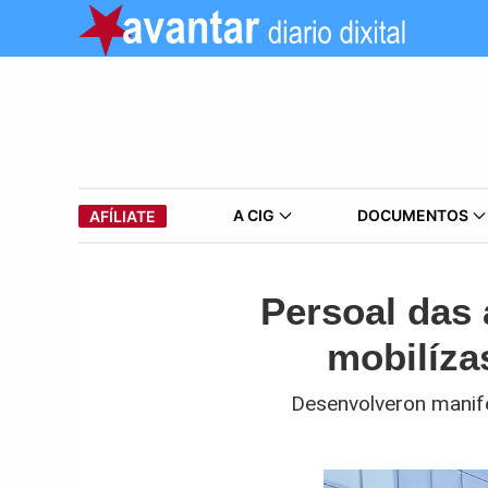
A CIG
DOCUMENTOS
AFÍLIATE
Persoal das
mobilíza
Desenvolveron manife