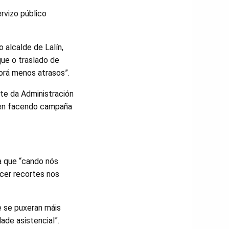
rvizo público
o alcalde de Lalín,
ue o traslado de
porá menos atrasos”.
te da Administración
den facendo campaña
a que “cando nós
cer recortes nos
e se puxeran máis
ade asistencial”.