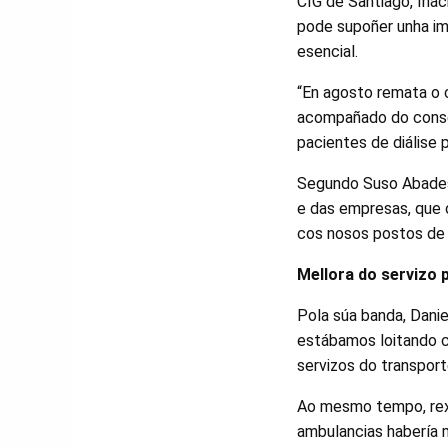
CIG de Santiago, Inác
pode supoñer unha im
esencial.
“En agosto remata o co
acompañado do consel
pacientes de diálise 
Segundo Suso Abades,
e das empresas, que 
cos nosos postos de t
Mellora do servizo 
Pola súa banda, Dani
estábamos loitando c
servizos do transport
Ao mesmo tempo, rexe
ambulancias habería m