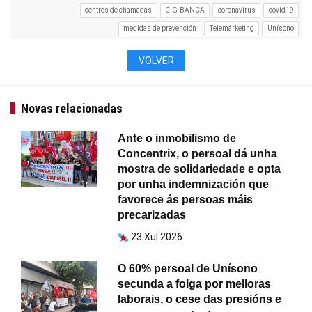
centros de chamadas
CIG-BANCA
coronavirus
covid19
medidas de prevención
Telemárketing
Unísono
VOLVER
Novas relacionadas
Ante o inmobilismo de
Concentrix, o persoal dá unha
mostra de solidariedade e opta
por unha indemnización que
favorece ás persoas máis
precarizadas
23 Xul 2026
O 60% persoal de Unísono
secunda a folga por melloras
laborais, o cese das presións e