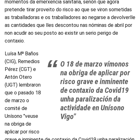
momentos da emerxencia sanitaria, senón que agora
pretende tirar proveito do risco ao que se viron sometidas
as traballadoras e os traballadores ao negarse a devolverlle
as cantidades que lles descontou nas nóminas de abril por
non acudir ao seu posto ao existir un serio perigo de
contaxio.
Luísa Mª Baños
(CIG), Remedios
O 18 de marzo vímonos
Pérez (CGT) e
na obriga de aplicar por
Antón Otero
risco grave e inminente
(UGT) lembraron
de contaxio da Covid19
que o pasado 18
unha paralización da
de marzo o
actividade en Unísono
comité de
Vigo"
Unísono "veuse
na obriga de
aplicar por risco
grave e inminente de contaxio da Covid19 unha paralización