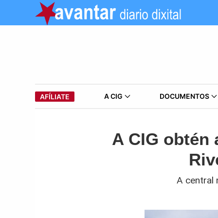
A CIG
DOCUMENTOS
AFÍLIATE
A CIG obtén a
Riv
A central