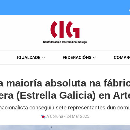
IGUALDADE
FEDERACIÓNS
COMAR
 maioría absoluta na fábri
era (Estrella Galicia) en Art
 nacionalista conseguiu sete representantes dun comi
A Coruña - 24 Mar 2025