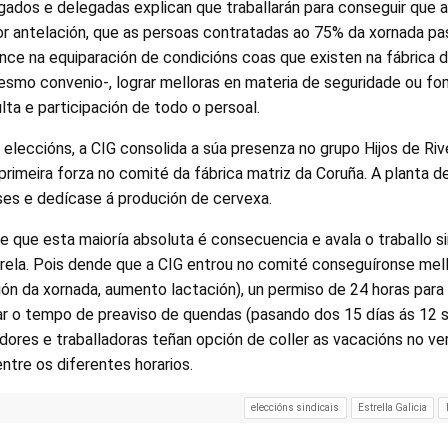
gados e delegadas explican que traballarán para conseguir que 
r antelación, que as persoas contratadas ao 75% da xornada pa
ce na equiparación de condicións coas que existen na fábrica d
esmo convenio-, lograr melloras en materia de seguridade ou f
lta e participación de todo o persoal.
eleccións, a CIG consolida a súa presenza no grupo Hijos de Rive
primeira forza no comité da fábrica matriz da Coruña. A planta
ses e dedícase á produción de cervexa.
que esta maioría absoluta é consecuencia e avala o traballo sin
grela. Pois dende que a CIG entrou no comité conseguíronse mel
ión da xornada, aumento lactación), un permiso de 24 horas par
tar o tempo de preaviso de quendas (pasando dos 15 días ás 12 
dores e traballadoras teñan opción de coller as vacacións no ve
 entre os diferentes horarios.
eleccións sindicais
Estrella Galicia