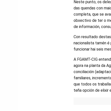
Neste punto, os dele
das quendas con maio
completa, que se avan
obxectivo de ter o m
de información, consu
Con resultado destas 
nacionalista tamén é 
funcionar hai seis me
A FGAMT-CIG entende 
agora na planta da A
conciliación (adaptac
familiares, incremen
que todos os traballa
teña opción de elixir