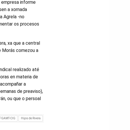
a empresa informe
sen a xornada
a Agrela -no
omentar os procesos
ra, xa que a central
 de Morás comezou a
dical realizado até
loras en materia de
a acompañar a
semanas de preaviso),
rán, ou que o persoal
FGAMT-CIG
Hijos de Rivera