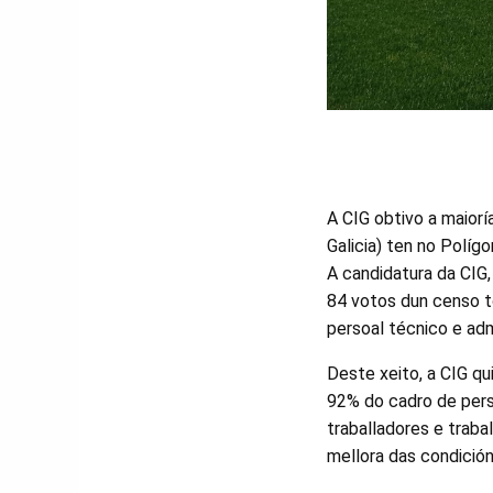
A CIG obtivo a maiorí
Galicia) ten no Políg
A candidatura da CIG,
84 votos dun censo t
persoal técnico e adm
Deste xeito, a CIG q
92% do cadro de pers
traballadores e trab
mellora das condición