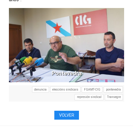
Pontevedra
denuncia
eleccións sindicais
FGAMT-CIG
pontevedra
represión sindical
Transegre
VOLVER