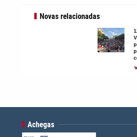
Novas relacionadas
1
V
p
p
c
Achegas