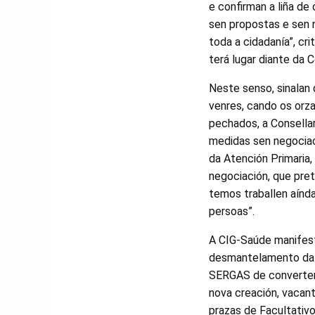
e confirman a liña de
sen propostas e sen n
toda a cidadanía”, cr
terá lugar diante da 
Neste senso, sinalan
venres, cando os orz
pechados, a Consella
medidas sen negociac
da Atención Primaria
negociación, que pre
temos traballen aínda
persoas”.
A CIG-Saúde manifest
desmantelamento da A
SERGAS de converter 
nova creación, vacan
prazas de Facultativo