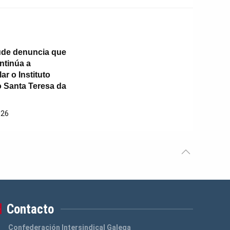
úde denuncia que
ntinúa a
r o Instituto
o Santa Teresa da
026
Contacto
Confederación Intersindical Galega