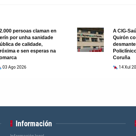
2.000 persoas claman en
A CIG-Sa
erín por unha sanidade
Quirón co
ública de calidade,
desmantela
róxima e sen esperas na
Policlínic
omarca
Coruña
03 Ago 2026
14 Xul 2
Información
Información legal