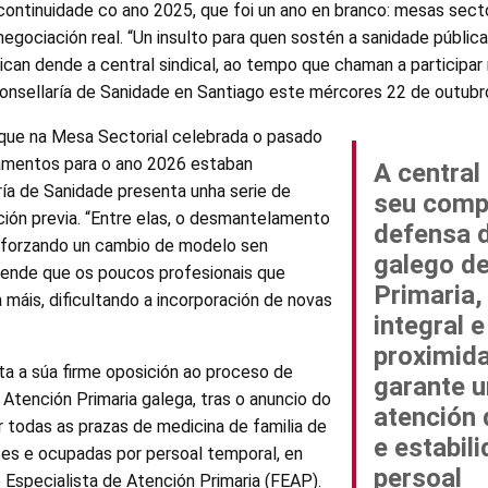
 continuidade co ano 2025, que foi un ano en branco: mesas secto
egociación real. “Un insulto para quen sostén a sanidade pública
itican dende a central sindical, ao tempo que chaman a participa
Consellaría de Sanidade en Santiago este mércores 22 de outubr
 que na Mesa Sectorial celebrada o pasado
amentos para o ano 2026 estaban
A central 
ría de Sanidade presenta unha serie de
seu comp
ión previa. “Entre elas, o desmantelamento
defensa 
, forzando un cambio de modelo sen
galego de
tende que os poucos profesionais que
Primaria,
 máis, dificultando a incorporación de novas
integral e
proximid
a a súa firme oposición ao proceso de
garante 
tención Primaria galega, tras o anuncio do
atención 
todas as prazas de medicina de familia de
e estabil
tes e ocupadas por persoal temporal, en
persoal
 Especialista de Atención Primaria (FEAP).