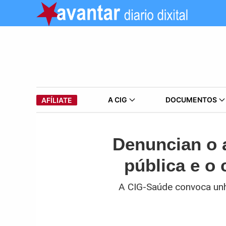
A CIG
DOCUMENTOS
AFÍLIATE
Denuncian o 
pública e o
A CIG-Saúde convoca unh