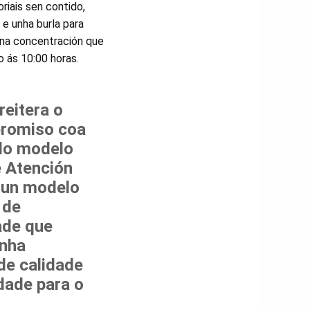
riais sen contido,
 e unha burla para
r na concentración que
o ás 10:00 horas.
reitera o
romiso coa
do modelo
 Atención
 un modelo
 de
ade que
unha
de calidade
idade para o