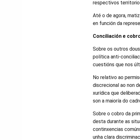
respectivos territorio
Até o de agora, mati
en función da represe
Conciliación e cobr
Sobre os outros dous 
política anti-concili
cuestións que nos úl
No relativo ao permis
discrecional ao non d
xurídica que delibera
son a maioría do cadr
Sobre o cobro da prim
desta durante as situ
continxencias comúns
unha clara discrimina