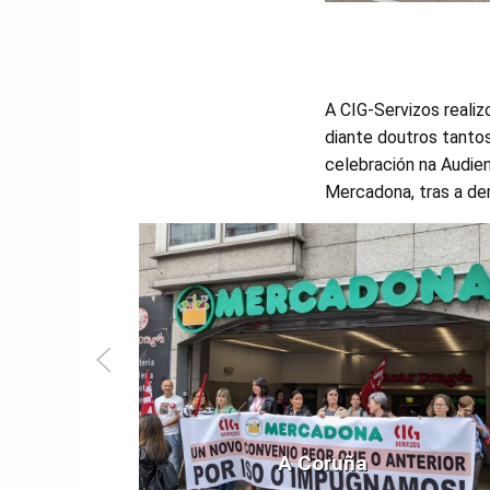
A CIG-Servizos reali
diante doutros tanto
celebración na Audie
Mercadona, tras a de
A Coruña