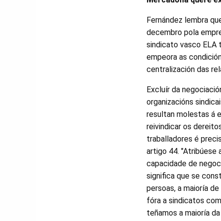
Fernández lembra que
decembro pola empres
sindicato vasco ELA 
empeora as condicións
centralización das rel
Excluír da negociació
organizacións sindicai
resultan molestas á 
reivindicar os dereito
traballadores é prec
artigo 44. "Atribúese
capacidade de negoci
significa que se cons
persoas, a maioría d
fóra a sindicatos com
teñamos a maioría da