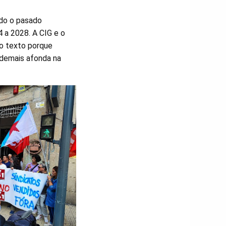
ado o pasado
 a 2028. A CIG e o
 o texto porque
ademais afonda na