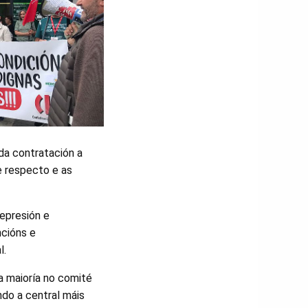
da contratación a
e respecto e as
represión e
cións e
l.
úa maioría no comité
ndo a central máis