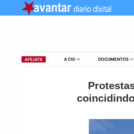
A CIG
DOCUMENTOS
AFÍLIATE
Protesta
coincidind