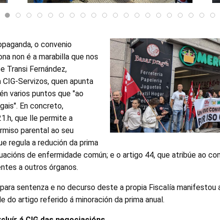
ropaganda, o convenio
na non é a marabilla que nos
te Transi Fernández,
a CIG-Servizos, quen apunta
én varios puntos que "ao
gais". En concreto,
1.h, que lle permite a
rmiso parental ao seu
 que regula a redución da prima
uacións de enfermidade común; e o artigo 44, que atribúe ao co
ntes a outros órganos.
para sentenza e no decurso deste a propia Fiscalía manifestou 
e do artigo referido á minoración da prima anual.
luír á CIG das negociacións