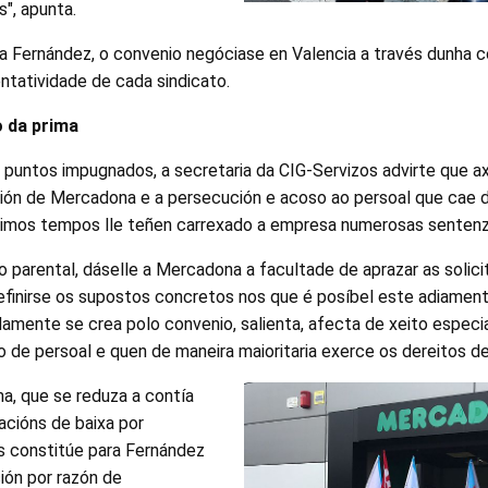
s", apunta.
za Fernández, o convenio negóciase en Valencia a través dunha
ntatividade de cada sindicato.
o da prima
puntos impugnados, a secretaria da CIG-Servizos advirte que ax
ación de Mercadona e a persecución e acoso ao persoal que cae 
timos tempos lle teñen carrexado a empresa numerosas sentenz
o parental, dáselle a Mercadona a facultade de aprazar as solic
efinirse os supostos concretos nos que é posíbel este adiament
damente se crea polo convenio, salienta, afecta de xeito especia
o de persoal e quen de maneira maioritaria exerce os dereitos de 
a, que se reduza a contía
acións de baixa por
 constitúe para Fernández
ción por razón de