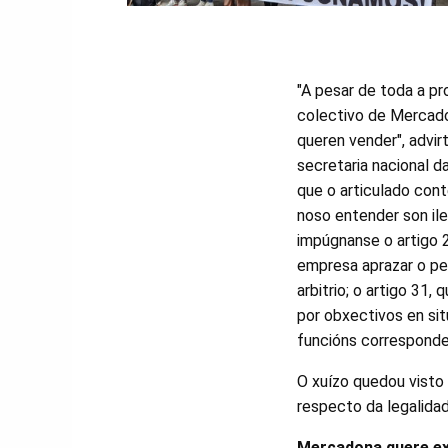
"A pesar de toda a p
colectivo de Mercado
queren vender", advir
secretaria nacional d
que o articulado cont
noso entender son ile
impúgnanse o artigo 2
empresa aprazar o pe
arbitrio; o artigo 31,
por obxectivos en sit
funcións corresponde
O xuízo quedou visto 
respecto da legalidad
Mercadona quere exc