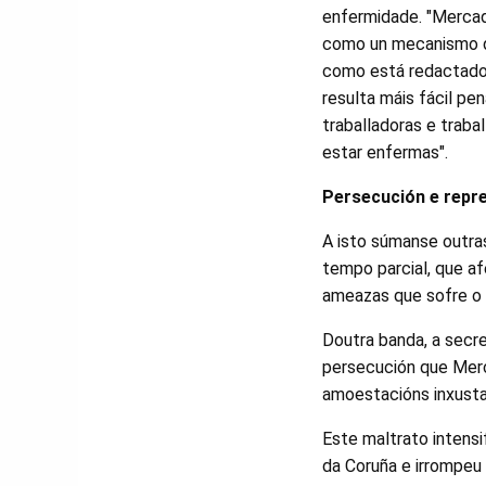
enfermidade. "Mercado
como un mecanismo d
como está redactado e
resulta máis fácil p
traballadoras e traba
estar enfermas".
Persecución e repr
A isto súmanse outra
tempo parcial, que af
ameazas que sofre o p
Doutra banda, a secre
persecución que Mer
amoestacións inxustas
Este maltrato intensi
da Coruña e irrompeu