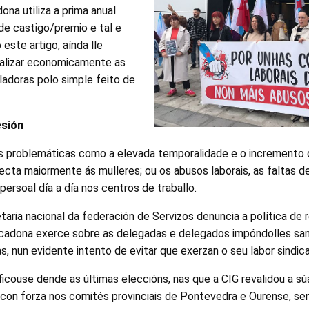
na utiliza a prima anual
e castigo/premio e tal e
ste artigo, aínda lle
enalizar economicamente as
lladoras polo simple feito de
esión
s problemáticas como a elevada temporalidade e o incremento 
ecta maiormente ás mulleres; ou os abusos laborais, as faltas d
ersoal día a día nos centros de traballo.
taria nacional da federación de Servizos denuncia a política de 
cadona exerce sobre as delegadas e delegados impóndolles san
, nun evidente intento de evitar que exerzan o seu labor sindica
ficouse dende as últimas eleccións, nas que a CIG revalidou a s
 con forza nos comités provinciais de Pontevedra e Ourense, se