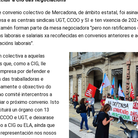
 convenio colectivo de Mercadona, de ámbito estatal, foi asin
a e as centrais sindicais UGT, CCOO y SI e ten vixencia de 2024
tamén forman parte da mesa negociadora "pero non ratificamos
 laborais e salariais xa recoñecidas en convenios anteriores e 
acións laborais".
n colectiva a aquelas
s que, como a CIG, lle
empresa por defender e
s das traballadoras e
isamente o obxectivo do
 ao comité intercentros a
ar o próximo convenio. Isto
tituirá un órgano con 13
e CCOO e UGT, e deixarase
o a CIG ou ELA, aínda que
 representación nos nosos