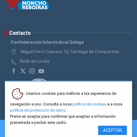
Contacto
Confederación Intersindical Galega
Miguel Ferro Caaveiro 10, Santiago de Compostela
Rede de Locais
Usamos cookies para mellorar a túa experiencia de
navegación e uso. Consulta a nosa
política de cookies
e a nosa
política de protección de datos
.
Preme en aceptar para confirmar que aceptas a información
presentada e pechar este cadro.
2026 CIG. Confederación Intersindical Galega - Miguel Ferro
ACEPTAR
Caaveiro 10, Santiago de Compostela