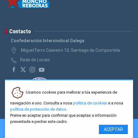
Contacto
Confederación Intersindical Galega
Miguel Ferro Caaveiro 10, Santiago de Compostela
Rede de Locais
Usamos cookies para mellorar a túa experiencia de
navegación e uso. Consulta a nosa
política de cookies
e a nosa
política de protección de datos
.
Preme en aceptar para confirmar que aceptas a información
presentada e pechar este cadro.
2026 CIG. Confederación Intersindical Galega - Miguel Ferro
ACEPTAR
Caaveiro 10, Santiago de Compostela