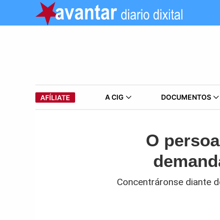
A CIG
DOCUMENTOS
AFÍLIATE
O persoa
demanda
Concentráronse diante do