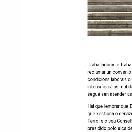
Traballadoras e trab
reclamar un convenio 
condicións laborais d
intensificará as mobi
segue sen atender a
Hai que lembrar que 
que xestiona o servi
Ferrol e o seu Consel
presidido polo alcalde