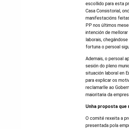
escollido para esta p
Casa Consistorial, ond
manifestacións feita
PP nos últimos meses
intención de mellorar
laborais, chegándose 
fortuna o persoal sigu
Ademais, o persoal ap
sesión do pleno muni
situación laboral en
para explicar os moti
reclamarlle ao Gobern
maioritaria da empres
Unha proposta que 
O comité rexeita a p
presentada pola empr