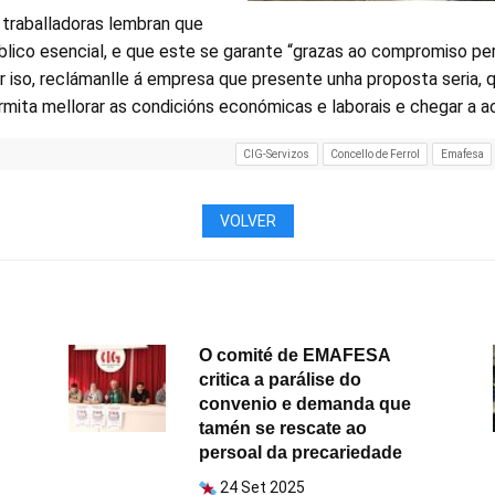
 traballadoras lembran que
úblico esencial, e que este se garante “grazas ao compromiso p
r iso, reclámanlle á empresa que presente unha proposta seria,
mita mellorar as condicións económicas e laborais e chegar a a
CIG-Servizos
Concello de Ferrol
Emafesa
VOLVER
O comité de EMAFESA
critica a parálise do
convenio e demanda que
tamén se rescate ao
persoal da precariedade
24 Set 2025