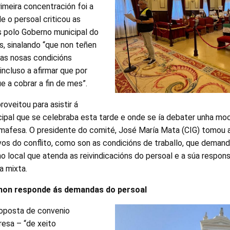
rimeira concentración foi a
e o persoal criticou as
s polo Goberno municipal do
, sinalando “que non teñen
 as nosas condicións
incluso a afirmar que por
e a cobrar a fin de mes”.
roveitou para asistir á
cipal que se celebraba esta tarde e onde se ía debater unha mo
 Emafesa. O presidente do comité, José María Mata (CIG) tomou a
vos do conflito, como son as condicións de traballo, que demand
o local que atenda as reivindicacións do persoal e a súa respon
a mixta.
non responde ás demandas do persoal
roposta de convenio
esa – “de xeito