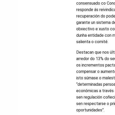
consensuado co Conce
responde ás reivindica
recuperación do poder
garante un sistema d
obxectivo e xusto co
dunha entidade con ma
salienta o comité.
Destacan que nos últ
arredor do 13% do seu
os incrementos pact
compensar o aumento 
isto súmase o malest
“determinadas persoa
económicas a través 
sen regulación coñec
sen respectarse o pri
oportunidades”.