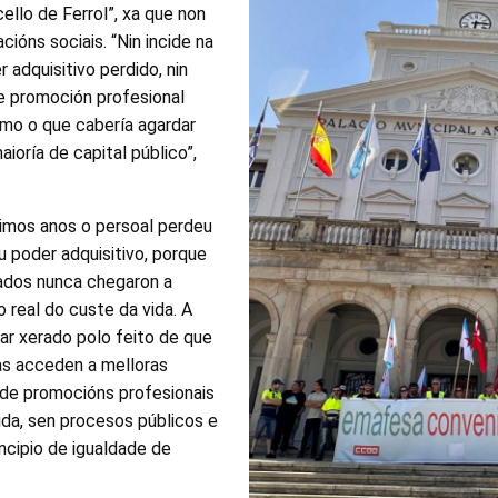
llo de Ferrol”, xa que non
cións sociais. “Nin incide na
 adquisitivo perdido, nin
e promoción profesional
mo o que cabería agardar
ioría de capital público”,
imos anos o persoal perdeu
 poder adquisitivo, porque
ados nunca chegaron a
real do custe da vida. A
ar xerado polo feito de que
s acceden a melloras
de promocións profesionais
ida, sen procesos públicos e
ncipio de igualdade de