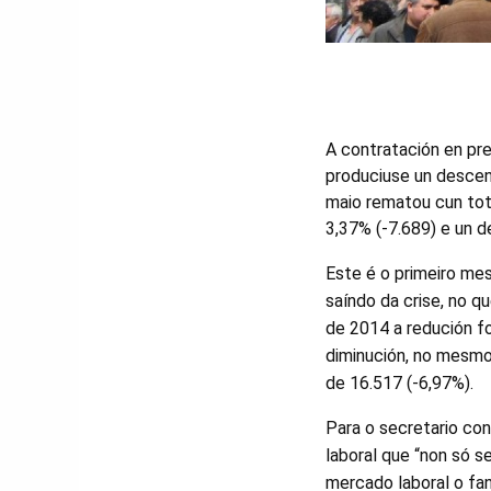
A contratación en pre
produciuse un desce
maio rematou cun to
3,37% (-7.689) e un 
Este é o primeiro me
saíndo da crise, no 
de 2014 a redución f
diminución, no mesmo
de 16.517 (-6,97%).
Para o secretario con
laboral que “non só 
mercado laboral o fan