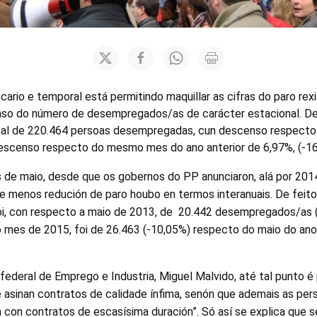
cario e temporal está permitindo maquillar as cifras do paro rexi
nso do número de desempregados/as de carácter estacional. De
tal de 220.464 persoas desempregadas, cun descenso respecto 
descenso respecto do mesmo mes do ano anterior de 6,97%, (-16
s de maio, desde que os gobernos do PP anunciaron, alá por 20
que menos redución de paro houbo en termos interanuais. De feit
oi, con respecto a maio de 2013, de 20.442 desempregados/as (
 mes de 2015, foi de 26.463 (-10,05%) respecto do maio do ano a
federal de Emprego e Industria, Miguel Malvido, até tal punto é 
se asinan contratos de calidade ínfima, senón que ademais as pe
 con contratos de escasísima duración”. Só así se explica que s