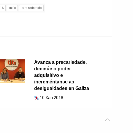
016
maio
paro rexistrado
Avanza a precariedade,
diminúe o poder
adquisitivo e
increméntanse as
desigualdades en Galiza
10 Xan 2018