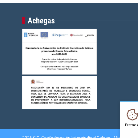
Achegas
Preme 
2026 CIG. Confederación Intersindical Galega - Miguel Fer