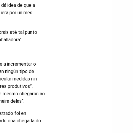
 dá idea de que a
uera por un mes
rais até tal punto
balladora”.
e a incrementar o
an ningún tipo de
icular medidas nin
ores produtivos”,
ue mesmo chegaron ao
eira delas”.
strado foi en
dade coa chegada do