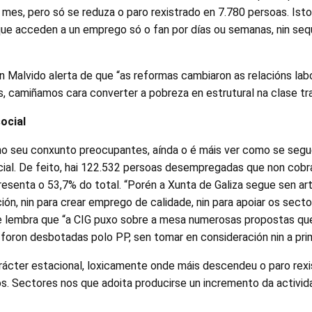
mes, pero só se reduza o paro rexistrado en 7.780 persoas. Isto
que acceden a un emprego só o fan por días ou semanas, nin seq
n Malvido alerta de que “as reformas cambiaron as relacións labo
s, camiñamos cara converter a pobreza en estrutural na clase tra
ocial
no seu conxunto preocupantes, aínda o é máis ver como se segu
cial. De feito, hai 122.532 persoas desempregadas que non cobr
resenta o 53,7% do total. “Porén a Xunta de Galiza segue sen art
ción, nin para crear emprego de calidade, nin para apoiar os sect
ue lembra que “a CIG puxo sobre a mesa numerosas propostas q
foron desbotadas polo PP, sen tomar en consideración nin a prim
ácter estacional, loxicamente onde máis descendeu o paro rexi
os. Sectores nos que adoita producirse un incremento da activi