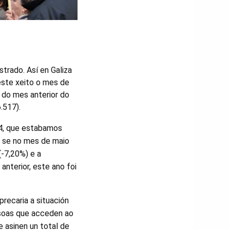
strado. Así en Galiza
ste xeito o mes de
do mes anterior do
.517).
14, que estabamos
o se no mes de maio
-7,20%) e a
nterior, este ano foi
precaria a situación
rsoas que acceden ao
e asinen un total de