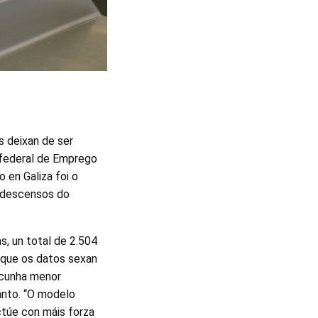
s deixan de ser
nfederal de Emprego
 en Galiza foi o
n descensos do
s, un total de 2.504
 que os datos sexan
 cunha menor
anto. “O modelo
ctúe con máis forza