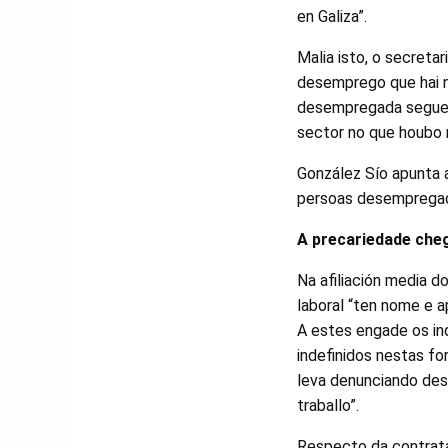
en Galiza”.
Malia isto, o secret
desemprego que hai n
desempregada seguen 
sector no que houbo 
González Sío apunta 
persoas desempregad
A precariedade che
Na afiliación media 
laboral “ten nome e a
A estes engade os in
indefinidos nestas f
leva denunciando des
traballo”.
Respecto da contrata