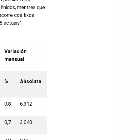
efinidos, mentres que
ocorre cos fixos
 actuais”.
Variación
mensual
%
Absoluta
0,8
6.312
0,7
3.040