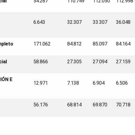
ial
54.267
110.749
112.050
112.998
6.643
32.307
33.307
36.048
pleto
171.062
84.812
85.097
84.164
ial
58.866
27.305
27.094
27.159
IÓN E
12.971
7.138
6.904
6.506
56.176
68.814
69.870
70.718