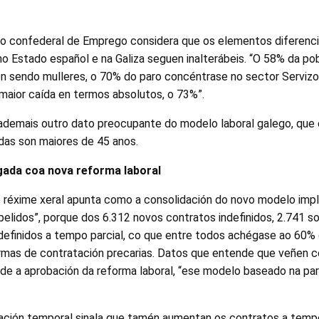
ario confederal de Emprego considera que os elementos diferenc
o Estado español e na Galiza seguen inalterábeis. “O 58% da po
sendo mulleres, o 70% do paro concéntrase no sector Servizo
maior caída en termos absolutos, o 73%”.
ademais outro dato preocupante do modelo laboral galego, que
as son maiores de 45 anos.
gada coa nova reforma laboral
do réxime xeral apunta como a consolidación do novo modelo im
pelidos”, porque dos 6.312 novos contratos indefinidos, 2.741 s
definidos a tempo parcial, co que entre todos achégase ao 60%
ormas de contratación precarias. Datos que entende que veñen c
de a aprobación da reforma laboral, “ese modelo baseado na par
ción temporal sinala que tamén aumentan os contratos a tempo