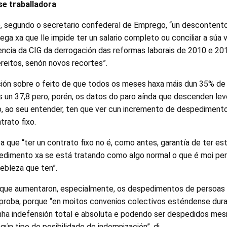
e traballadora
, segundo o secretario confederal de Emprego, “un descontent
ega xa que lle impide ter un salario completo ou conciliar a súa vi
ixencia da CIG da derrogación das reformas laborais de 2010 e 201
reitos, senón novos recortes”.
ón sobre o feito de que todos os meses haxa máis dun 35% de
es un 37,8 pero, porén, os datos do paro aínda que descenden l
to, ao seu entender, ten que ver cun incremento de despedimento
trato fixo.
a que “ter un contrato fixo no é, como antes, garantía de ter est
edimento xa se está tratando como algo normal o que é moi pe
febleza que ten”.
 que aumentaron, especialmente, os despedimentos de persoas i
 proba, porque “en moitos convenios colectivos esténdense du
unha indefensión total e absoluta e podendo ser despedidos me
ngún tipo de posibilidade de indemnización”, di.