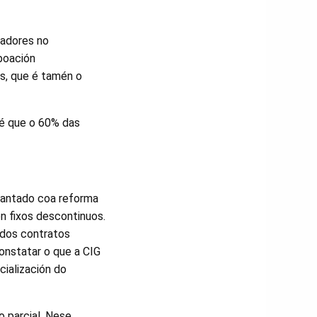
iadores no
boación
s, que é tamén o
 é que o 60% das
plantado coa reforma
on fixos descontinuos.
 dos contratos
onstatar o que a CIG
cialización do
 parcial. Nese