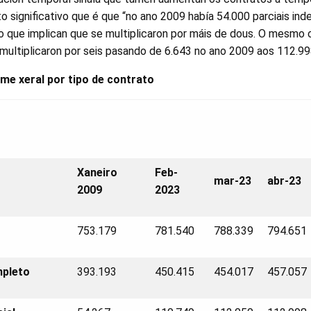
to significativo que é que “no ano 2009 había 54.000 parciais ind
o que implican que se multiplicaron por máis de dous. O mesmo 
multiplicaron por seis pasando de 6.643 no ano 2009 aos 112.998
ime xeral por tipo de contrato
Xaneiro
Feb-
mar-23
abr-23
2009
2023
753.179
781.540
788.339
794.651
mpleto
393.193
450.415
454.017
457.057