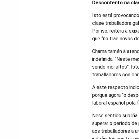
Descontento na clas
Isto está provocando
clase traballadora gal
Por iso, reitera a ex
que “no trae novos de
Chama tamén a atenci
indefinida. “Neste m
sendo moi altos”. Is
traballadores con con
A este respecto indic
porque agora “o desp
laboral español pola 
Nese sentido subliña
superar o período de
aos traballadores a 
indefinidos sen ter ni