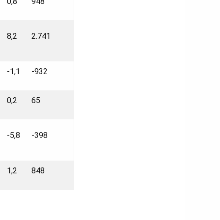
0,8
948
8,2
2.741
-1,1
-932
0,2
65
-5,8
-398
1,2
848