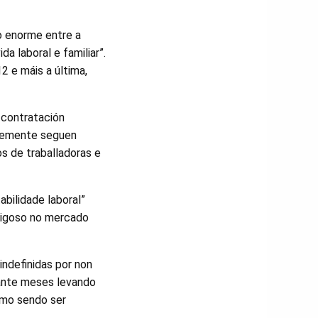
o enorme entre a
da laboral e familiar”.
2 e máis a última,
 contratación
evemente seguen
s de traballadoras e
abilidade laboral”
rigoso no mercado
ndefinidas por non
rante meses levando
smo sendo ser