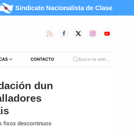
Sindicato Nacionalista de Clase
CAS
CONTACTO
Busca na web...
idación dun
alladores
is
s fixos descontinuos