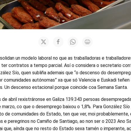
olidan un modelo laboral no que as traballadoras e traballadore
 ter contratos a tempo parcial. Así o considera o secretario co
nzález Sío, quen subliña ademais que “o descenso do desemprego
por comunidades autónomas” xa que só Valencia e Euskadi teñe
s. Un descenso estacional porque coincide coa Semana Santa.
 de abril rexistráronse en Galiza 139.343 persoas desempregada
marzo, co que o desemprego baixou o 1,8%. Para González Sío
to de comunidades do Estado, ten que ver, moi probablemente,
nas e peregrinos no Camiño de Santiago, ao non ser o 2023 Ano S
ai que, aínda que no resto do Estado sexa tamén o imperante, a