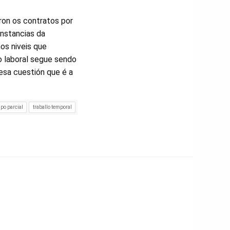
ron os contratos por
unstancias da
os niveis que
o laboral segue sendo
nesa cuestión que é a
po parcial
traballo temporal