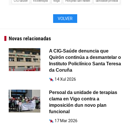
CIG-Saúde
fisioterapia
folga
Hospital San Rafael
Sanidade privada
VOLVER
Novas relacionadas
A CIG-Saúde denuncia que
Quirón continúa a desmantelar o
Instituto Policlínico Santa Teresa
da Coruña
14 Xul 2026
Persoal da unidade de terapias
clama en Vigo contra a
imposición dun novo plan
funcional
17 Mar 2026