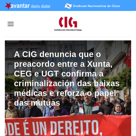
Sindicato Nacionalista de Clase
A CIG denuncia que o
preacordo entre a Xunta,
CEG e UGT confirma a
criminalización das baixas
médicas e reforza o papel
das mutuas