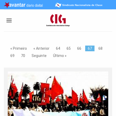
Sindicato Nacionalista de Clase
« Primeiro
« Anterior
64
65
66
67
68
69
70
Seguinte
Último »