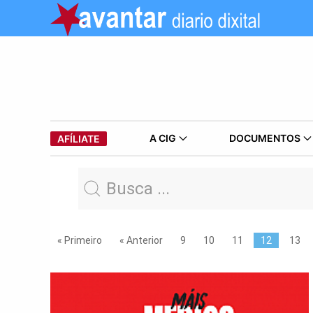
A CIG
DOCUMENTOS
AFÍLIATE
« Primeiro
« Anterior
9
10
11
12
13