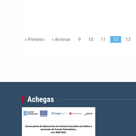
« Primeiro
« Anterior
9
10
11
12
13
Achegas