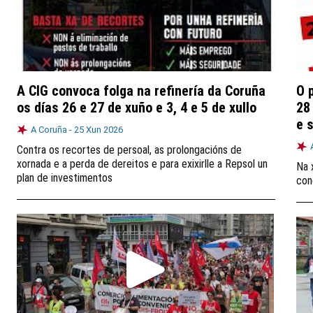
A CIG convoca folga na refinería da Coruña
O 
os días 26 e 27 de xuño e 3, 4 e 5 de xullo
28
e s
A Coruña -
25 Xun 2026
Contra os recortes de persoal, as prolongacións de
xornada e a perda de dereitos e para exixirlle a Repsol un
Na 
plan de investimentos
con