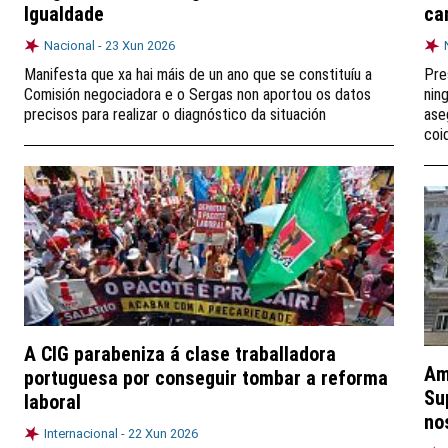
Igualdade
ca
Nacional -
23 Xun 2026
Manifesta que xa hai máis de un ano que se constituíu a
Pre
Comisión negociadora e o Sergas non aportou os datos
nin
precisos para realizar o diagnóstico da situación
ase
coi
A CIG parabeniza á clase traballadora
Am
portuguesa por conseguir tombar a reforma
Su
laboral
no
Internacional -
22 Xun 2026