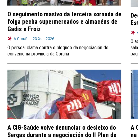
O seguimento masivo da terceira xornada de
De
folga pecha supermercados e almacéns de
Es
Gadis e Froiz
A Coruña -
23 Xun 2026
O a
O persoal clama contra o bloqueo da negociación do
sal
convenio na provincia da Coruña
pag
A CIG-Saúde volve denunciar o desleixo do
A 
Sergas durante a negociación do II Plan de
na