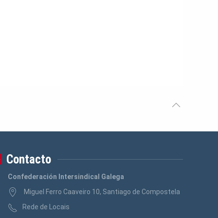
Contacto
Confederación Intersindical Galega
Miguel Ferro Caaveiro 10, Santiago de Compostela
Rede de Locais