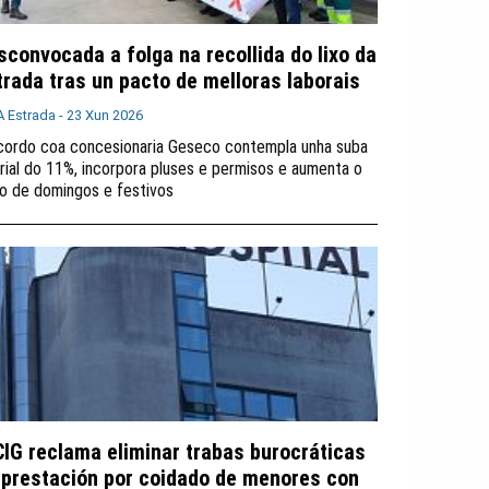
sconvocada a folga na recollida do lixo da
trada tras un pacto de melloras laborais
A Estrada -
23 Xun 2026
cordo coa concesionaria Geseco contempla unha suba
arial do 11%, incorpora pluses e permisos e aumenta o
o de domingos e festivos
CIG reclama eliminar trabas burocráticas
 prestación por coidado de menores con