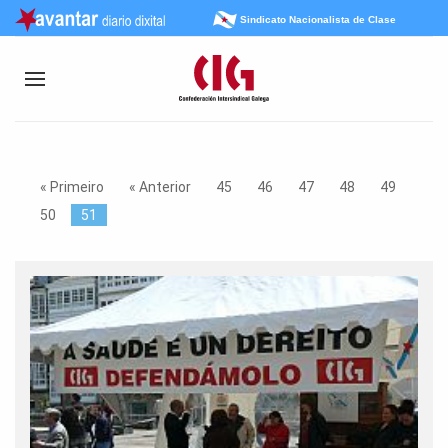
Sindicato Nacionalista de Clase
« Primeiro
« Anterior
45
46
47
48
49
50
51