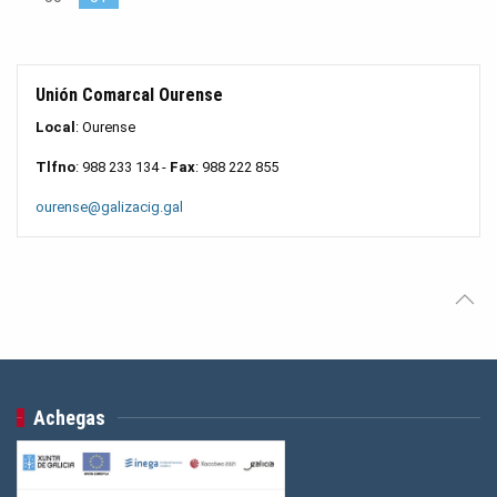
Unión Comarcal Ourense
Local
: Ourense
Tlfno
: 988 233 134 -
Fax
: 988 222 855
ourense@galizacig.gal
Achegas