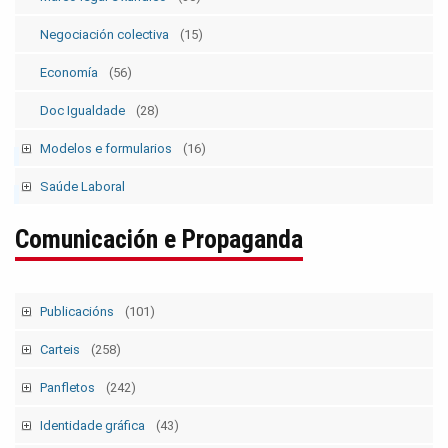
Negociación colectiva
(15)
Economía
(56)
Doc Igualdade
(28)
Modelos e formularios
(16)
Modelos SolicitudesPermisos
(2)
Saúde Laboral
Modelos ElecSind. OrganosRepresent.
(5)
Publicacións 1
Comunicación e Propaganda
Publicacións 2
Boletín
Publicacións
(101)
Tempo Sindical
(7)
Carteis
(258)
Boletín Sindical
(90)
Campañas e mobilizacións
(111)
Panfletos
(242)
Outras
(2)
Folgas xerais
(12)
Campañas e mobilizacións p
(129)
Identidade gráfica
(43)