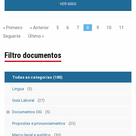
VER MÁIS
« Primeiro
« Anterior
5
6
7
8
9
10
11
Seguinte
Último »
Filtro documentos
Todas as categorías
(185)
Lingua
(3)
Guía Laboral
(27)
Documentos CIG
(5)
Estatutos
(5)
Propostas e pronunciamentos
(23)
Marco legal e xurídico
(30)